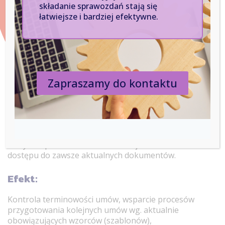
składanie sprawozdań stają się
Objęcie nadzorem rejestru umów wraz z kontrolą ich
łatwiejsze i bardziej efektywne.
terminowości. Wsparcie dla wdrożenia i utrzymania
systemu zarządzania jakością (SZJ).
Rozwiązanie:
Zapraszamy do kontaktu
Wprowadzenie centralnego rejestru umów wraz z
określeniem czasu obowiązywania każdej z umów. W
przypadku umów zawieranych cyklicznie szybki
dostęp do poprzednich umów zawieranych z tym
samym kontrahentem. Prowadzenie dokumentacji
systemu zarządzania jakością w systemie, a tym
samym zapewnienie kontroli wersjonowania i
dostępu do zawsze aktualnych dokumentów.
Efekt:
Kontrola terminowości umów, wsparcie procesów
przygotowania kolejnych umów wg. aktualnie
obowiązujących wzorców (szablonów),