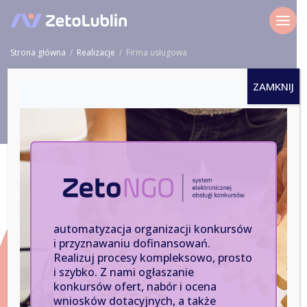
Strona główna
/
Realizacje
/
Firma usługowa
ZAMKNIJ
Nasze realizacje
Firma usługowa
Firma informatyczna mająca w swoim portfolio ponad
200 klientów oraz ponad 8000 użytkowników
automatyzacja organizacji konkursów
dostarczanych systemów. Wewnętrznie firma posiada
i przyznawaniu dofinansowań.
rozbudowaną strukturę, a także dwa oddziały poza
Realizuj procesy kompleksowo, prosto
siedzibą główną firmy.
i szybko. Z nami ogłaszanie
konkursów ofert, nabór i ocena
Wyzwanie:
wniosków dotacyjnych, a także