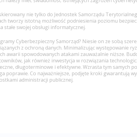
ych należy mieć świadomość istniejących zagrożeń cybernety
kierowany nie tylko do Jednostek Samorządu Terytorialnego
kach tworzy istotną możliwość podniesienia poziomu bezpi
a stałe swojej obsługi informatycznej.
ogramy Cyberbezpieczny Samorząd? Niesie on ze sobą szere
iązanych z ochroną danych. Minimalizując występowanie ryzy
nych awarii spowodowanych atakami zauważalnie niższe. Bu
cowników, jak również inwestycja w rozwiązania technologicz
eczne, długoterminowe i efektywne. Wzrasta tym samych poz
ga poprawie. Co najważniejsze, podjęte kroki gwarantują 
stkami administracji publicznej.