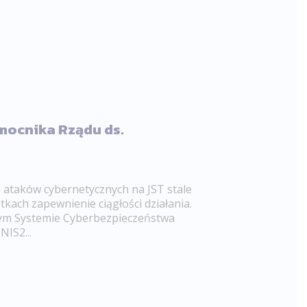
ocnika Rządu ds.
a
 ataków cybernetycznych na JST stale
kach zapewnienie ciągłości działania.
ym Systemie Cyberbezpieczeństwa
IS2...