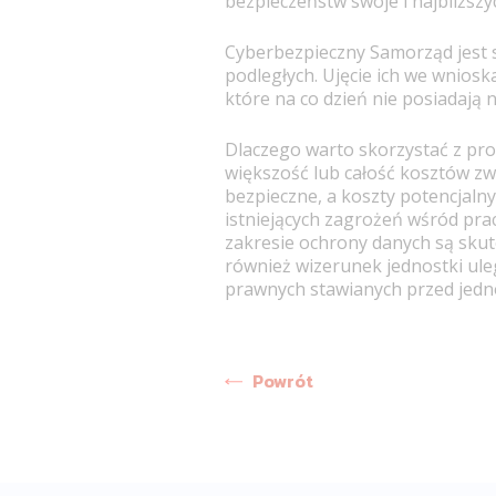
bezpieczeństw swoje i najbliższ
Cyberbezpieczny Samorząd jest s
podległych. Ujęcie ich we wnios
które na co dzień nie posiadają n
Dlaczego warto skorzystać z pr
większość lub całość kosztów zw
bezpieczne, a koszty potencjal
istniejących zagrożeń wśród pra
zakresie ochrony danych są skut
również wizerunek jednostki ule
prawnych stawianych przed jedno
Powrót