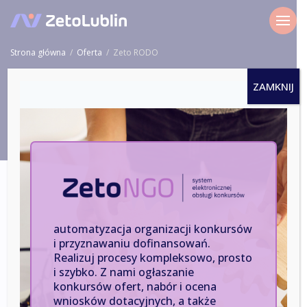
Strona główna
/
Oferta
/
Zeto RODO
ZAMKNIJ
Pełne wsparcie w ochronie danych
osobowych dla jednostek publicznych i
firm.
automatyzacja organizacji konkursów
i przyznawaniu dofinansowań.
Jesteśmy wiodącą firmą świadczącą usługi związane z
Realizuj procesy kompleksowo, prosto
RODO, które pozwalają naszym klientom efektywne i
i szybko. Z nami ogłaszanie
zgodne z przepisami zarządzanie danymi osobowymi.
konkursów ofert, nabór i ocena
Nasza oferta obejmuje różnorodne usługi, w tym
wniosków dotacyjnych, a także
zlecanie inspektora ochrony danych,