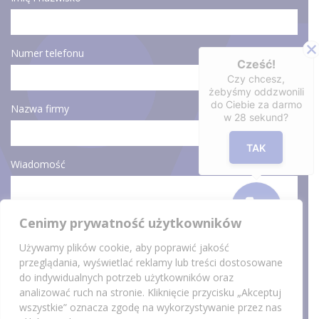
Numer telefonu
Cześć!
Czy chcesz,
żebyśmy oddzwonili
do Ciebie za darmo
Nazwa firmy
w
28
sekund?
TAK
Wiadomość
Cenimy prywatność użytkowników
Używamy plików cookie, aby poprawić jakość
przeglądania, wyświetlać reklamy lub treści dostosowane
Wyrażam zgodę na przetwarzane moich danych osobowych będą w celu
do indywidualnych potrzeb użytkowników oraz
udzielenia odpowiedzi na przesłane zapytanie. Więcej w
klauzuli informacyjnej
oraz
polityce prywatności
.
analizować ruch na stronie. Kliknięcie przycisku „Akceptuj
wszystkie” oznacza zgodę na wykorzystywanie przez nas