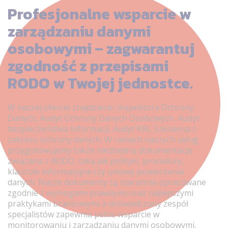
Profesjonalne wsparcie w
zarządzaniu danymi
osobowymi – zagwarantuj
zgodność z przepisami
RODO w Twojej jednostce.
W naszej ofercie znajdziecie: Inspektora Ochrony
Danych, Audyt Ochrony Danych Osobowych, Audyt
bezpieczeństwa Informacji, Audyt KRI, Szkolenia z
zakresu ochrony danych. W ramach naszych usług
przygotowujemy także niezbędną dokumentację
związana z RODO, taką jak polityki, procedury,
klauzule informacyjne czy umowy powierzenia
danych. Nasze dokumenty są starannie opracowane
zgodnie z wymogami prawnymi oraz najlepszymi
praktykami branżowymi a doświadczony zespół
specjalistów zapewnia pełne wsparcie w
monitorowaniu i zarządzaniu danymi osobowymi,