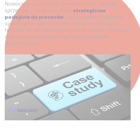
Nowoczesna cyfryzacja Administracji to nie tylko
strategiczne
sprzęt, ale przede wszystkim
podejście do procesów
. Rozwiązaniem problemu
opisanego w case study jest wdrożenie cyfrowych
narzędzi do zarządzania bezpieczeństwem informacji
oraz przeprowadzanie regularnych audytów
merytorycznych.