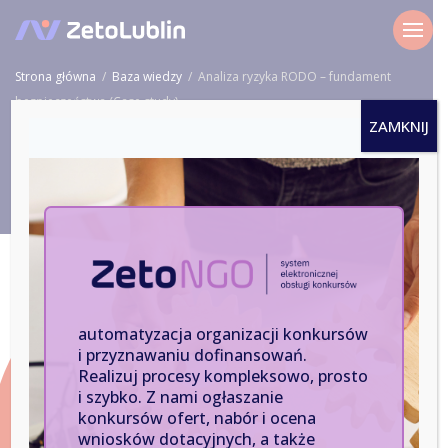
Strona główna
/
Baza wiedzy
/
Analiza ryzyka RODO – fundament
bezpieczeństwa (Case study)
ZAMKNIJ
Baza wiedzy
Analiza ryzyka RODO –
fundament bezpieczeństwa
automatyzacja organizacji konkursów
(Case study)
i przyznawaniu dofinansowań.
Realizuj procesy kompleksowo, prosto
27.01.2026
i szybko. Z nami ogłaszanie
konkursów ofert, nabór i ocena
Analiza ryzyka bez wątpienia jest podstawą
wniosków dotacyjnych, a także
bezpieczeństwa danych i zapewnienia ciągłości