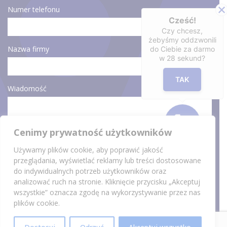
Numer telefonu
Cześć!
Czy chcesz,
żebyśmy oddzwonili
Nazwa firmy
do Ciebie za darmo
w
28
sekund?
TAK
Wiadomość
Cenimy prywatność użytkowników
Używamy plików cookie, aby poprawić jakość
przeglądania, wyświetlać reklamy lub treści dostosowane
Wyrażam zgodę na przetwarzane moich danych osobowych będą w celu
do indywidualnych potrzeb użytkowników oraz
udzielenia odpowiedzi na przesłane zapytanie. Więcej w
klauzuli informacyjnej
oraz
polityce prywatności
.
analizować ruch na stronie. Kliknięcie przycisku „Akceptuj
wszystkie” oznacza zgodę na wykorzystywanie przez nas
plików cookie.