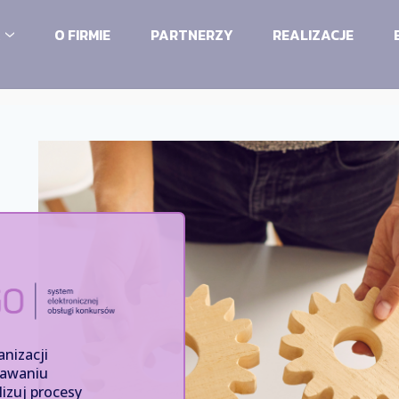
A
O FIRMIE
PARTNERZY
REALIZACJE
to
nizacji
nawaniu
izuj procesy