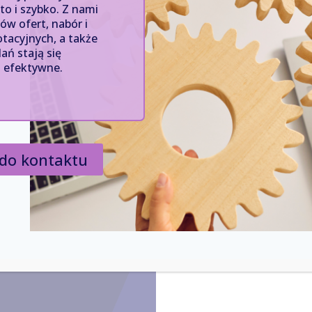
o i szybko. Z nami
ów ofert, nabór i
tacyjnych, a także
ań stają się
ej efektywne.
nami
Imię i nazwisko
y na Twoje
Numer telefonu
do kontaktu
Nazwa firmy
Wiadomość