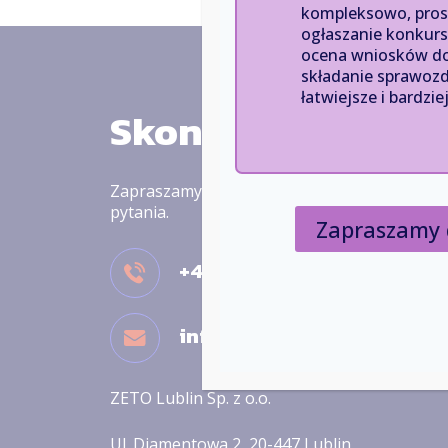
kompleksowo, prost
ogłaszanie konkurs
ocena wniosków do
składanie sprawozd
łatwiejsze i bardzi
Skontaktuj się z 
Zapraszamy do kontaktu! Chętnie odpowiem
pytania.
Zapraszamy 
+48 81 718 42 00
info@zeto.lublin.pl
ZETO Lublin Sp. z o.o.
Ul. Diamentowa 2, 20-447 Lublin