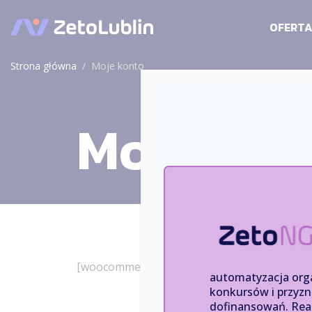
OFERT
Strona główna
/
Moje konto
Moje kon
[woocommerce_my_account]
automatyzacja orga
konkursów i przyz
dofinansowań. Real